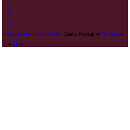
Proudly powered by WordPress
|
Theme: Newsup by
Themeansar
.
Home