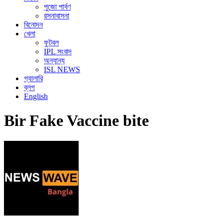
পুজো পার্বণ
রসনাবাসনা
বিনোদন
খেলা
ফুটবল
IPL সংবাদ
অন্যান্য
ISL NEWS
গ্যালারি
ব্লগ
English
Bir Fake Vaccine bite