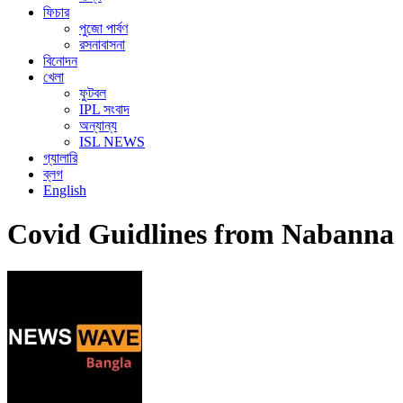
ফিচার
পুজো পার্বণ
রসনাবাসনা
বিনোদন
খেলা
ফুটবল
IPL সংবাদ
অন্যান্য
ISL NEWS
গ্যালারি
ব্লগ
English
Covid Guidlines from Nabanna