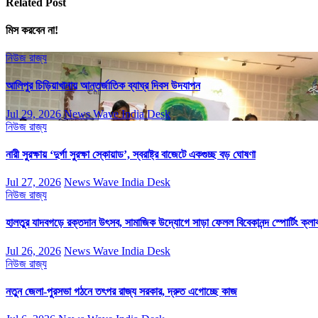
Related Post
মিস করবেন না!
নিউজ
রাজ্য
আলিপুর চিড়িয়াখানায় আন্তর্জাতিক ব্যাঘ্র দিবস উদযাপন
Jul 29, 2026
News Wave India Desk
নিউজ
রাজ্য
নারী সুরক্ষায় ‘দুর্গা সুরক্ষা স্কোয়াড’, স্বরাষ্ট্র বাজেটে একগুচ্ছ বড় ঘোষণা
Jul 27, 2026
News Wave India Desk
নিউজ
রাজ্য
হালতুর যাদবগড়ে রক্তদান উৎসব, সামাজিক উদ্যোগে সাড়া ফেলল বিবেকানন্দ স্পোর্টিং ক্লা
Jul 26, 2026
News Wave India Desk
নিউজ
রাজ্য
নতুন জেলা-পুরসভা গঠনে তৎপর রাজ্য সরকার, দ্রুত এগোচ্ছে কাজ