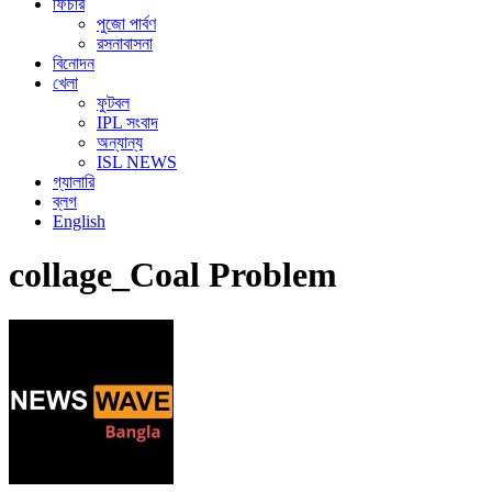
ফিচার
পুজো পার্বণ
রসনাবাসনা
বিনোদন
খেলা
ফুটবল
IPL সংবাদ
অন্যান্য
ISL NEWS
গ্যালারি
ব্লগ
English
collage_Coal Problem