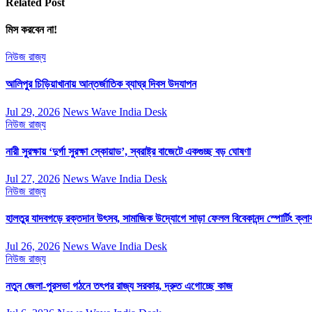
Related Post
মিস করবেন না!
নিউজ
রাজ্য
আলিপুর চিড়িয়াখানায় আন্তর্জাতিক ব্যাঘ্র দিবস উদযাপন
Jul 29, 2026
News Wave India Desk
নিউজ
রাজ্য
নারী সুরক্ষায় ‘দুর্গা সুরক্ষা স্কোয়াড’, স্বরাষ্ট্র বাজেটে একগুচ্ছ বড় ঘোষণা
Jul 27, 2026
News Wave India Desk
নিউজ
রাজ্য
হালতুর যাদবগড়ে রক্তদান উৎসব, সামাজিক উদ্যোগে সাড়া ফেলল বিবেকানন্দ স্পোর্টিং ক্লা
Jul 26, 2026
News Wave India Desk
নিউজ
রাজ্য
নতুন জেলা-পুরসভা গঠনে তৎপর রাজ্য সরকার, দ্রুত এগোচ্ছে কাজ