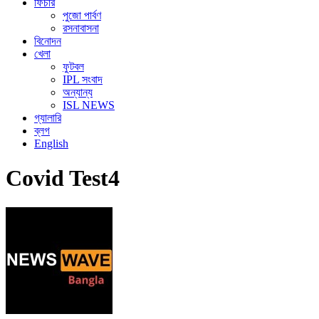
ফিচার
পুজো পার্বণ
রসনাবাসনা
বিনোদন
খেলা
ফুটবল
IPL সংবাদ
অন্যান্য
ISL NEWS
গ্যালারি
ব্লগ
English
Covid Test4