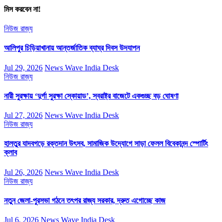
মিস করবেন না!
নিউজ
রাজ্য
আলিপুর চিড়িয়াখানায় আন্তর্জাতিক ব্যাঘ্র দিবস উদযাপন
Jul 29, 2026
News Wave India Desk
নিউজ
রাজ্য
নারী সুরক্ষায় ‘দুর্গা সুরক্ষা স্কোয়াড’, স্বরাষ্ট্র বাজেটে একগুচ্ছ বড় ঘোষণা
Jul 27, 2026
News Wave India Desk
নিউজ
রাজ্য
হালতুর যাদবগড়ে রক্তদান উৎসব, সামাজিক উদ্যোগে সাড়া ফেলল বিবেকানন্দ স্পোর্টিং
ক্লাব
Jul 26, 2026
News Wave India Desk
নিউজ
রাজ্য
নতুন জেলা-পুরসভা গঠনে তৎপর রাজ্য সরকার, দ্রুত এগোচ্ছে কাজ
Jul 6, 2026
News Wave India Desk