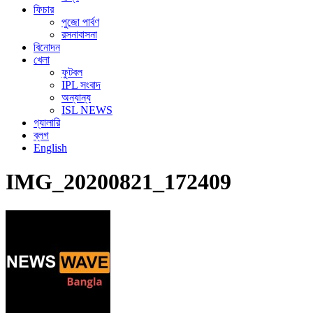
ফিচার
পুজো পার্বণ
রসনাবাসনা
বিনোদন
খেলা
ফুটবল
IPL সংবাদ
অন্যান্য
ISL NEWS
গ্যালারি
ব্লগ
English
IMG_20200821_172409