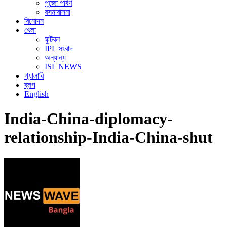
পুজো পার্বণ
রসনাবাসনা
বিনোদন
খেলা
ফুটবল
IPL সংবাদ
অন্যান্য
ISL NEWS
গ্যালারি
ব্লগ
English
India-China-diplomacy-
relationship-India-China-shut