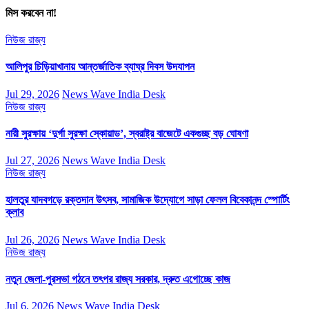
মিস করবেন না!
নিউজ
রাজ্য
আলিপুর চিড়িয়াখানায় আন্তর্জাতিক ব্যাঘ্র দিবস উদযাপন
Jul 29, 2026
News Wave India Desk
নিউজ
রাজ্য
নারী সুরক্ষায় ‘দুর্গা সুরক্ষা স্কোয়াড’, স্বরাষ্ট্র বাজেটে একগুচ্ছ বড় ঘোষণা
Jul 27, 2026
News Wave India Desk
নিউজ
রাজ্য
হালতুর যাদবগড়ে রক্তদান উৎসব, সামাজিক উদ্যোগে সাড়া ফেলল বিবেকানন্দ স্পোর্টিং
ক্লাব
Jul 26, 2026
News Wave India Desk
নিউজ
রাজ্য
নতুন জেলা-পুরসভা গঠনে তৎপর রাজ্য সরকার, দ্রুত এগোচ্ছে কাজ
Jul 6, 2026
News Wave India Desk