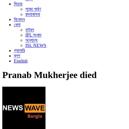
ফিচার
পুজো পার্বণ
রসনাবাসনা
বিনোদন
খেলা
ফুটবল
IPL সংবাদ
অন্যান্য
ISL NEWS
গ্যালারি
ব্লগ
English
Pranab Mukherjee died