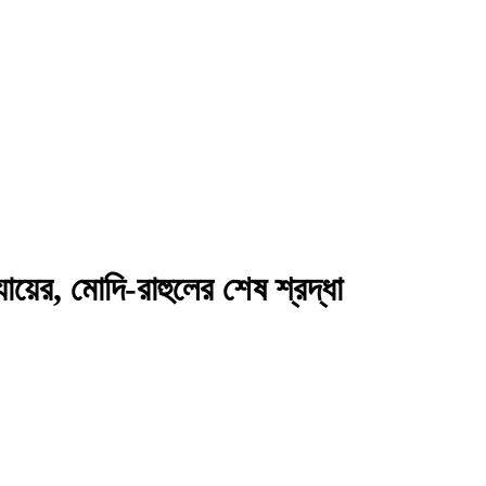
াধ্যায়ের, মোদি-রাহুলের শেষ শ্রদ্ধা