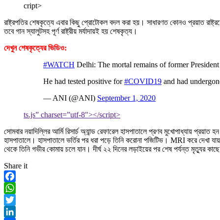
cript>
রাষ্ট্রপতির শেষকৃত্যে এবার কিছু প্রোটোকল বদল করা হয়। সাধারণত কোনও প্রয়াত রাষ্
তবে গান স্যালুটসহ পূর্ণ রাষ্ট্রীয় মর্যাদায়ই হয় শেষকৃত্য।
দেখুন শেষকৃত্যের ভিডিও:
#WATCH
Delhi: The mortal remains of former Presiden
He had tested positive for
#COVID19
and had undergone
— ANI (@ANI)
September 1, 2020
ts.js” charset=”utf-8″></script>
সোমবার নয়াদিল্লির আর্মি রিসার্চ অ্যান্ড রেফারেল হাসপাতালে প্রণব মুখোপাধ্যায় প্রয়াত
হাসপাতালে। হাসপাতালে ভর্তির পর ধরা পড়ে তিনি করোনা পজিটিভ। MRI করে দেখা যায়, ত
থেকে তিনি গভীর কোমায় চলে যান। দীর্ঘ ২২ দিনের লড়াইয়ের পর শেষ পর্যন্ত মৃত্যুর কাছ
Share it
Facebook
WhatsApp
Twitter