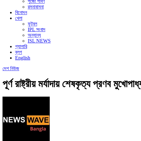
পুজো পার্বণ
রসনাবাসনা
বিনোদন
খেলা
ফুটবল
IPL সংবাদ
অন্যান্য
ISL NEWS
গ্যালারি
ব্লগ
English
দেশ
নিউজ
পূর্ণ রাষ্ট্রীয় মর্যাদায় শেষকৃত্য প্রণব মুখোপ