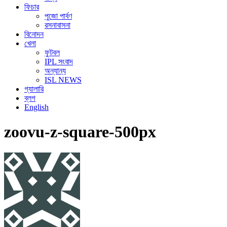
ফিচার
পুজো পার্বণ
রসনাবাসনা
বিনোদন
খেলা
ফুটবল
IPL সংবাদ
অন্যান্য
ISL NEWS
গ্যালারি
ব্লগ
English
zoovu-z-square-500px