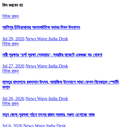
মিস করবেন না!
নিউজ
রাজ্য
আলিপুর চিড়িয়াখানায় আন্তর্জাতিক ব্যাঘ্র দিবস উদযাপন
Jul 29, 2026
News Wave India Desk
নিউজ
রাজ্য
নারী সুরক্ষায় ‘দুর্গা সুরক্ষা স্কোয়াড’, স্বরাষ্ট্র বাজেটে একগুচ্ছ বড় ঘোষণা
Jul 27, 2026
News Wave India Desk
নিউজ
রাজ্য
হালতুর যাদবগড়ে রক্তদান উৎসব, সামাজিক উদ্যোগে সাড়া ফেলল বিবেকানন্দ স্পোর্টিং
ক্লাব
Jul 26, 2026
News Wave India Desk
নিউজ
রাজ্য
নতুন জেলা-পুরসভা গঠনে তৎপর রাজ্য সরকার, দ্রুত এগোচ্ছে কাজ
Jul 6, 2026
News Wave India Desk