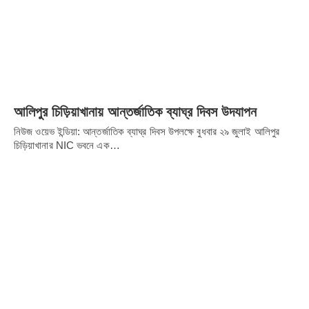
দেশের পরবর্তী প্রধানমন্ত্রী হিসেবে শপথ নিতে চলেছেন, তখনই রাজীব
গান্ধীর নাম সামনে আসে। যদিও শোনা যায় সেখানেও প্রণব
মুখোপাধ্যায়েরই ধুরন্ধর মস্তিষ্ক কাজ করেছিল।
Share it
আলিপুর চিড়িয়াখানায় আন্তর্জাতিক ব্যাঘ্র দিবস উদযাপন
নিউজ ওয়েভ ইন্ডিয়া: আন্তর্জাতিক ব্যাঘ্র দিবস উপলক্ষে বুধবার ২৯ জুলাই আলিপুর
চিড়িয়াখানার NIC ভবনে এক…