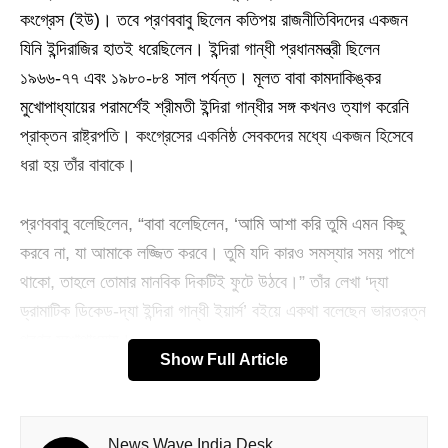
কংগ্রেস (ইউ)। তবে প্রণববাবু ছিলেন কতিপয় রাজনীতিবিদদের একজন
যিনি ইন্দিরাজির হাতই ধরেছিলেন। ইন্দিরা গান্ধী প্রধানমন্ত্রী ছিলেন
১৯৬৬-৭৭ এবং ১৯৮০-৮৪ সাল পর্যন্ত। মূলত বাবা কামদাকিঙ্কর
মুখোপাধ্যায়ের পরামর্শেই শ্রীমতী ইন্দিরা গান্ধীর সঙ্গ কখনও ত্যাগ করেনি
প্রাক্তন রাষ্ট্রপতি। কংগ্রেসের একনিষ্ঠ সেবকদের মধ্যে একজন হিসেবে
ধরা হয় তাঁর বাবাকে।
প্রণববাবু বলেছিলেন, “বাবা বলেছিলেন, ‘আমি আশা করি তুমি এমন কিছু
করবে না, যা আমাকে লজ্জিত করবে। তুমি যদি কারও সমস্যার সময় পাশে
থাকো, তাহলে তোমার মানবিক দিকটিই ফুটে উঠবে।” তাঁর লেখা ‘দ্যা
ড্রামাটিক ডিকেড-দ্যা ইন্দিরা গান্ধী ইয়ার্স’ বইয়ে একথা বলেছেন ভারতরত্ন
প্রণব মুখোপাধ্যায়।
Show Full Article
তিনি আরও বলেছিলেন, বাবার ওই কথার পর একটা বিষয় আমার কাছে খুব
পরিষ্কার হয়ে গিয়েছিল। তারপর থেকে আমি ইন্দিরাজির প্রতি আমার
News Wave India Desk