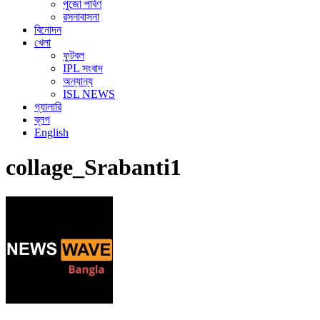
পুজো পার্বণ
রসনাবাসনা
বিনোদন
খেলা
ফুটবল
IPL সংবাদ
অন্যান্য
ISL NEWS
গ্যালারি
ব্লগ
English
collage_Srabanti1