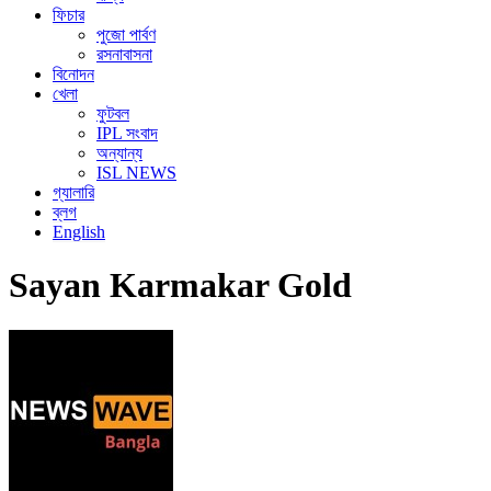
ফিচার
পুজো পার্বণ
রসনাবাসনা
বিনোদন
খেলা
ফুটবল
IPL সংবাদ
অন্যান্য
ISL NEWS
গ্যালারি
ব্লগ
English
Sayan Karmakar Gold