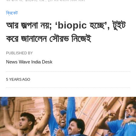
আর জল্পনা নয়; ‘BIOPIC হচ্ছে’, টুইট করে জানালেন সৌরভ নিজেই
ক্রিকেট
আর জল্পনা নয়; ‘biopic হচ্ছে’, টুইট
করে জানালেন সৌরভ নিজেই
PUBLISHED BY
News Wave India Desk
5 YEARS AGO