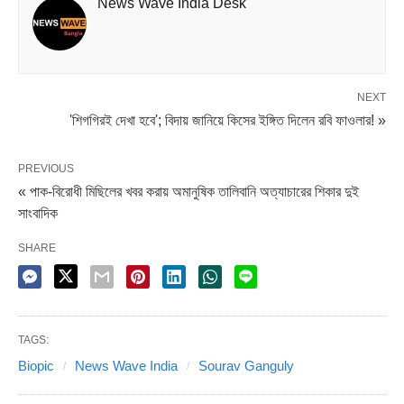
News Wave India Desk
জীবনচিত্র তৈরি হচ্ছে এটা জানালেও, তাঁর চরিত্রে কে অভিনয় করবেন তা
এখনও স্পষ্ট নয়। তবে বেশ কিছুদিন আগে প্রাক্তন অধিনায়ক একবার
জানিয়েছিলেন, নিজের চরিত্রে রনবীর কপূরকে দেখতে চান তিনি।
NEXT
'শিগগিরই দেখা হবে'; বিদায় জানিয়ে কিসের ইঙ্গিত দিলেন রবি ফাওলার! »
Share it
PREVIOUS
« পাক-বিরোধী মিছিলের খবর করায় অমানুষিক তালিবানি অত্যাচারের শিকার দুই
সাংবাদিক
SHARE
TAGS:
Biopic
News Wave India
Sourav Ganguly