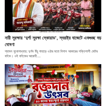
নারী সুরক্ষায় ‘দুর্গা সুরক্ষা স্কোয়াড’, স্বরাষ্ট্র বাজেটে একগুচ্ছ বড়
ঘোষণা
শ্যামল মুখোপাধ্যায়: দুর্গম উঁচু পাহাড়ে ওঠার মতো বিশাল আকারের শক্তিশালী মোটর
বাইক। ওই বাইকের আরোহী…