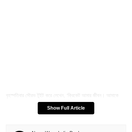
বৃহস্পতিবার সৌরভ টুইট করে লেখেন, ‘ক্রিকেট আমার জীবন। আমাকে
আত্মবিশ্বাস যুগিয়েছে, মাথা উঁচু করে এগিয়ে যাওয়ার ক্ষমতা দিয়েছে। এই
Show Full Article
যাত্রার স্বাদ আনন্দের। সেই যাত্রা নিয়ে ছবি করবে এলইউভি। বড়
স্ক্রিনে দেখানো হবে আমার জীবনের যাত্রাপথ।’