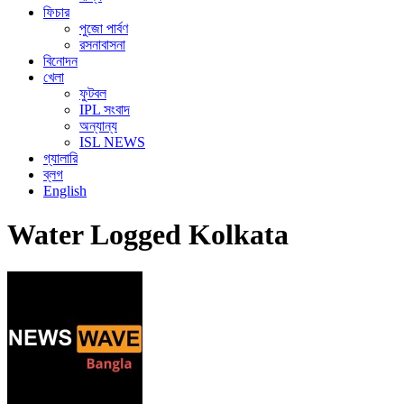
ফিচার
পুজো পার্বণ
রসনাবাসনা
বিনোদন
খেলা
ফুটবল
IPL সংবাদ
অন্যান্য
ISL NEWS
গ্যালারি
ব্লগ
English
Water Logged Kolkata