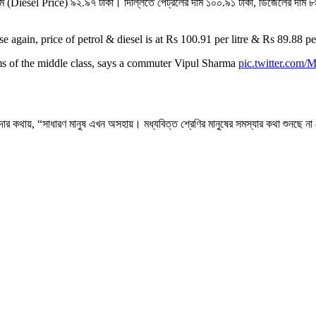
দাম (Diesel Price) ৯২.৯৭ টাকা। দিল্লিতে পেট্রলের দাম ১০০.৯১ টাকা, ডিজেলের দাম 
e again, price of petrol & diesel is at Rs 100.91 per litre & Rs 89.88 per
ms of the middle class, says a commuter Vipul Sharma
pic.twitter.co
বাসিন্দার কথায়, “সাধারণ মানুষ এখন অসহায়। মধ্যবিত্ত শ্রেণির মানুষের সমস্যার কথা শুনছে