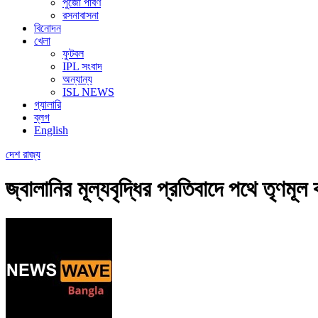
পুজো পার্বণ
রসনাবাসনা
বিনোদন
খেলা
ফুটবল
IPL সংবাদ
অন্যান্য
ISL NEWS
গ্যালারি
ব্লগ
English
দেশ
রাজ্য
জ্বালানির মূল্যবৃদ্ধির প্রতিবাদে পথে তৃণমূল