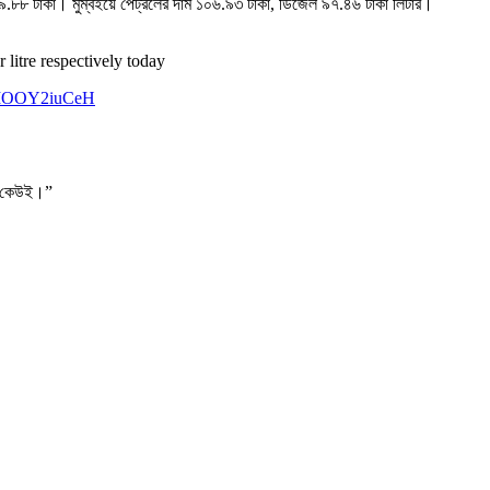
৮৯.৮৮ টাকা। মুম্বইয়ে পেট্রলের দাম ১০৬.৯৩ টাকা, ডিজেল ৯৭.৪৬ টাকা লিটার।
 litre respectively today
m/MOOY2iuCeH
 না কেউই।”