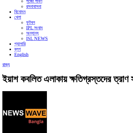
পুজো পার্বণ
রসনাবাসনা
বিনোদন
খেলা
ফুটবল
IPL সংবাদ
অন্যান্য
ISL NEWS
গ্যালারি
ব্লগ
English
রাজ্য
ইয়াশ কবলিত এলাকায় ক্ষতিগ্রস্তদের ত্রাণ 