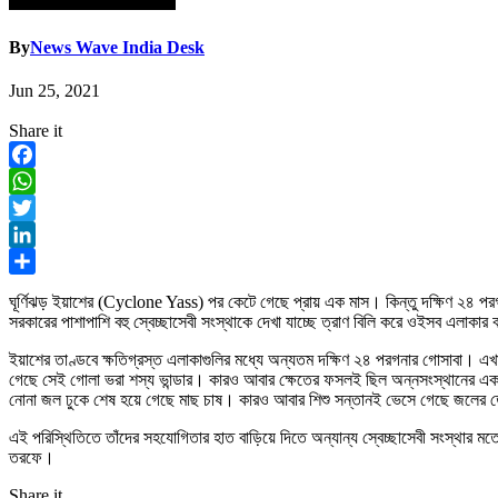
By
News Wave India Desk
Jun 25, 2021
Share it
Facebook
WhatsApp
Twitter
LinkedIn
Share
ঘূর্ণিঝড় ইয়াশের (Cyclone Yass) পর কেটে গেছে প্রায় এক মাস। কিন্তু দক্ষিণ ২৪ প
সরকারের পাশাপাশি বহু স্বেচ্ছাসেবী সংস্থাকে দেখা যাচ্ছে ত্রাণ বিলি করে ওইসব এলাকার 
ইয়াশের তাণ্ডবে ক্ষতিগ্রস্ত এলাকাগুলির মধ্যে অন্যতম দক্ষিণ ২৪ পরগনার গোসাবা। এখ
গেছে সেই গোলা ভরা শস্য ভান্ডার। কারও আবার ক্ষেতের ফসলই ছিল অন্নসংস্থানের একমাত
নোনা জল ঢুকে শেষ হয়ে গেছে মাছ চাষ। কারও আবার শিশু সন্তানই ভেসে গেছে জলের তোড়ে
এই পরিস্থিতিতে তাঁদের সহযোগিতার হাত বাড়িয়ে দিতে অন্যান্য স্বেচ্ছাসেবী সংস্থার মতো
তরফে।
Share it