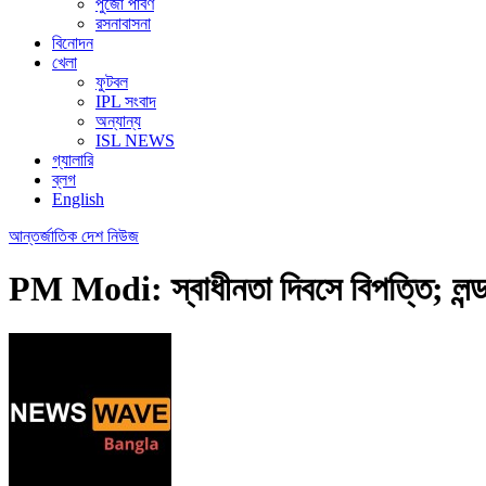
পুজো পার্বণ
রসনাবাসনা
বিনোদন
খেলা
ফুটবল
IPL সংবাদ
অন্যান্য
ISL NEWS
গ্যালারি
ব্লগ
English
আন্তর্জাতিক
দেশ
নিউজ
PM Modi: স্বাধীনতা দিবসে বিপত্তি; লন্ড