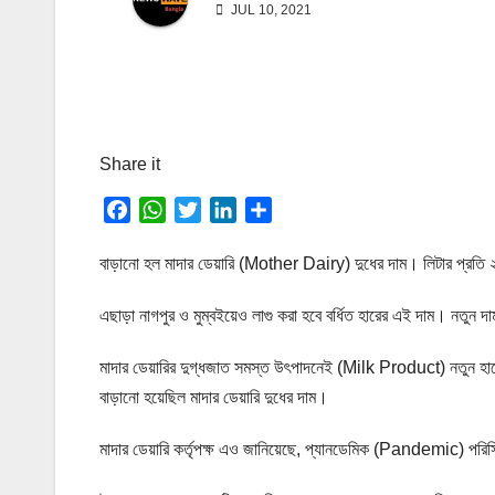
JUL 10, 2021
Share it
F
W
T
L
S
a
h
w
i
h
c
a
i
n
a
বাড়ানো হল মাদার ডেয়ারি (Mother Dairy) দুধের দাম। লিটার প্রতি
e
t
t
k
r
এছাড়া নাগপুর ও মুম্বইয়েও লাগু করা হবে বর্ধিত হারের এই দাম। নতুন দ
b
s
t
e
e
o
A
e
d
মাদার ডেয়ারির দুগ্ধজাত সমস্ত উৎপাদনেই (Milk Product) নতুন হারে
o
p
r
I
k
p
n
বাড়ানো হয়েছিল মাদার ডেয়ারি দুধের দাম।
মাদার ডেয়ারি কর্তৃপক্ষ এও জানিয়েছে, প্যানডেমিক (Pandemic) পরিস