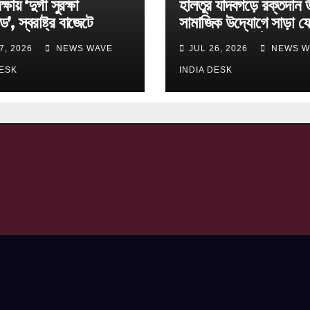
্ষায় ‘দুর্গা সুরক্ষা
হালতুর যাদবগড়ে রক্তদান 
ড’, স্বরাষ্ট্র বাজেটে
সামাজিক উদ্যোগে সাড়া ফ
ছ বড় ঘোষণা
বিবেকানন্দ স্পোর্টিং ক্লাব
7, 2026
NEWS WAVE
JUL 26, 2026
NEWS W
DESK
INDIA DESK