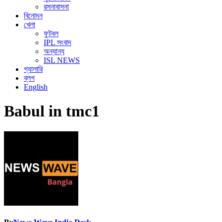
রসনাবাসনা
বিনোদন
খেলা
ফুটবল
IPL সংবাদ
অন্যান্য
ISL NEWS
গ্যালারি
ব্লগ
English
Babul in tmc1