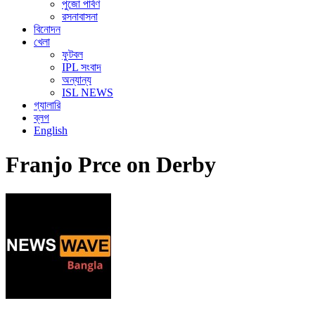
পুজো পার্বণ
রসনাবাসনা
বিনোদন
খেলা
ফুটবল
IPL সংবাদ
অন্যান্য
ISL NEWS
গ্যালারি
ব্লগ
English
Franjo Prce on Derby