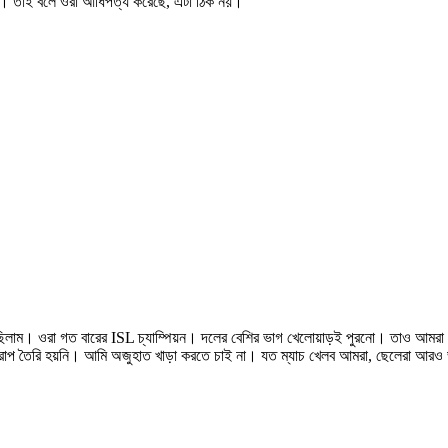
রিনি। তাই বলে ওরা আধিপত্য করেছে, এটা ঠিক নয়।”
য়েছিলাম। ওরা গত বারের ISL চ্যাম্পিয়ন। দলের বেশির ভাগ খেলোয়াড়ই পুরনো। তাও আমরা 
 খারাপ তৈরি হয়নি। আমি অজুহাত খাড়া করতে চাই না। যত ম্যাচ খেলব আমরা, ছেলেরা আর