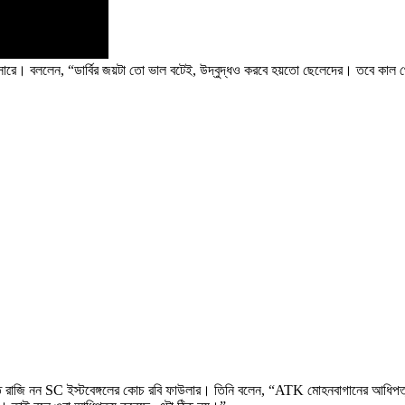
সারে। বললেন, “ডার্বির জয়টা তো ভাল বটেই, উদ্বুদ্ধও করবে হয়তো ছেলেদের। তবে কাল থ
তে রাজি নন SC ইস্টবেঙ্গলের কোচ রবি ফাউলার। তিনি বলেন, “ATK মোহনবাগানের আধিপত্