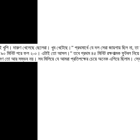
ি। দারুণ খেলেছে ছেলেরা। খুব খেটেছে।” প্রথমার্ধে যে দল সেরা জায়গায় ছিল না, তা স্বী
। ৯০ মিনিট পরে ফল ২-০। এটাই তো আসল।” তবে প্রথম ৪৫ মিনিট রক্ষণাত্মক ফুটবল নিয়ে
্রমণ তো আর সম্ভব নয়। সব মিলিয়ে যে আমরা প্রতিপক্ষের চেয়ে অনেক এগিয়ে ছিলাম। স্ক