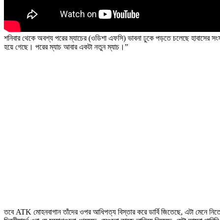
শনিবার থেকে অবশ্য পরের ম্যাচের (ওডিশা এফসি) ভাবনা ঢুকে পড়তে চলেছে হাবাসের সং
হয়ে গেছে। পরের ম্যাচ আবার একটা নতুন ম্যাচ।”
তবে ATK মোহনবাগান তাঁদের ওপর আধিপত্য বিস্তার করে ডার্বি জিতেছে, এটা মেনে নি