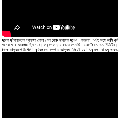
দলের ফুটবলারদের প্রশংসা শোনা গেল কোচ হাবাসের মুখেও। বললেন, “এই জয়ে আমি খুবই খুশ
আমরা সেরা জায়গায় ছিলাম না। তবু গোলশূন্য রাখতে পেরেছি। ম্যাচটা তো ৯০ মিনিটের
দিকে আক্রমণে উঠেছি। ফুটবল তো রক্ষণ ও আক্রমণ নিয়েই হয়। শুধু রক্ষণ বা শুধু আক