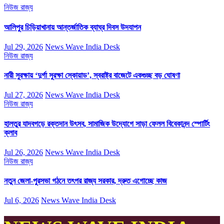
নিউজ
রাজ্য
আলিপুর চিড়িয়াখানায় আন্তর্জাতিক ব্যাঘ্র দিবস উদযাপন
Jul 29, 2026
News Wave India Desk
নিউজ
রাজ্য
নারী সুরক্ষায় ‘দুর্গা সুরক্ষা স্কোয়াড’, স্বরাষ্ট্র বাজেটে একগুচ্ছ বড় ঘোষণা
Jul 27, 2026
News Wave India Desk
নিউজ
রাজ্য
হালতুর যাদবগড়ে রক্তদান উৎসব, সামাজিক উদ্যোগে সাড়া ফেলল বিবেকানন্দ স্পোর্টিং
ক্লাব
Jul 26, 2026
News Wave India Desk
নিউজ
রাজ্য
নতুন জেলা-পুরসভা গঠনে তৎপর রাজ্য সরকার, দ্রুত এগোচ্ছে কাজ
Jul 6, 2026
News Wave India Desk