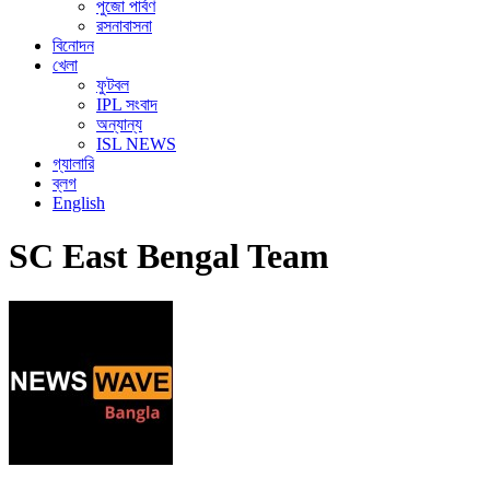
পুজো পার্বণ
রসনাবাসনা
বিনোদন
খেলা
ফুটবল
IPL সংবাদ
অন্যান্য
ISL NEWS
গ্যালারি
ব্লগ
English
SC East Bengal Team