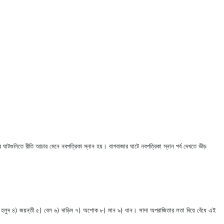
ঘাটগুলিতে রীতি আচার মেনে নবপত্রিকা স্নান হয়। বাগবাজার ঘাটে নবপত্রিকা স্নান পর্ব দেখতে ভীড়
ু ৩) হলুদ ৪) জয়ন্তী ৫) বেল ৬) দাড়িম ৭) অশোক ৮) মান ৯) ধান। সাদা অপরাজিতার লতা দিয়ে বেঁধে এই