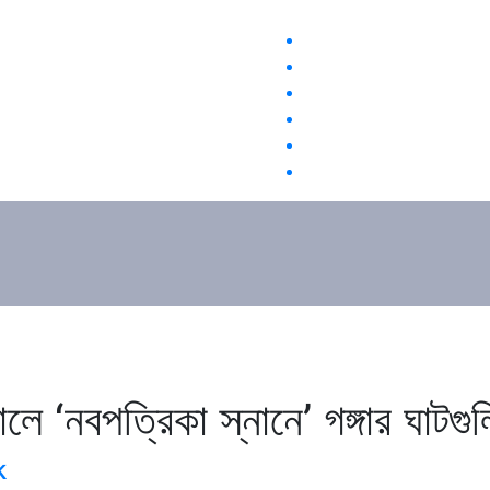
নবপত্রিকা স্নানে’ গঙ্গার ঘাটগুলি
k