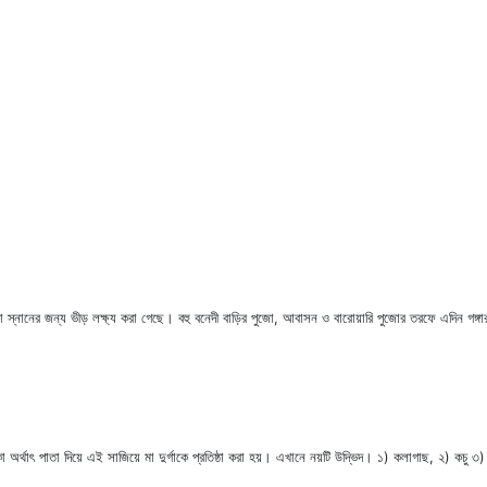
্নানের জন্য ভীড় লক্ষ্য করা গেছে। বহু বনেদী বাড়ির পুজো, আবাসন ও বারোয়ারি পুজোর তরফে এদিন গঙ্গার 
কা অর্থাৎ পাতা দিয়ে এই সাজিয়ে মা দুর্গাকে প্রতিষ্ঠা করা হয়। এখানে নয়টি উদ্ভিদ। ১) কলাগাছ, ২) কচ