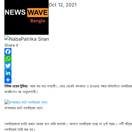
Oct 12, 2021
Share it
Facebook
WhatsApp
Twitter
LinkedIn
নিউজ ওয়েভ ইন্ডিয়া
: আজ শুভ মহা সপ্তমী। ভোর থেকেই কলকাতা ও হাওড়ায় গঙ্গার ঘাটগুলিতে নবপত্রিকা স
Share
করেছিলেন বহু অত্যুৎসাহী।
বাগবাজার ঘাটে নবপত্রিকা স্নান
নবপত্রিকাকে চলতি কথায় আমরা বলে থাকি কলাবউ। আসলে নবপত্রিকা হচ্ছে মা দুর্গা স্বয়ং। ন’টি পত্রি
নবপত্রিকা তৈরি করা হয়।